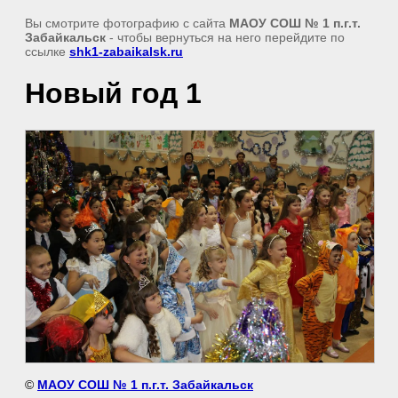
Вы смотрите фотографию с сайта
МАОУ СОШ № 1 п.г.т.
Забайкальск
- чтобы вернуться на него перейдите по
ссылке
shk1-zabaikalsk.ru
Новый год 1
©
МАОУ СОШ № 1 п.г.т. Забайкальск