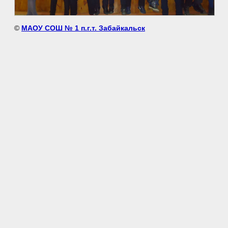
©
МАОУ СОШ № 1 п.г.т. Забайкальск