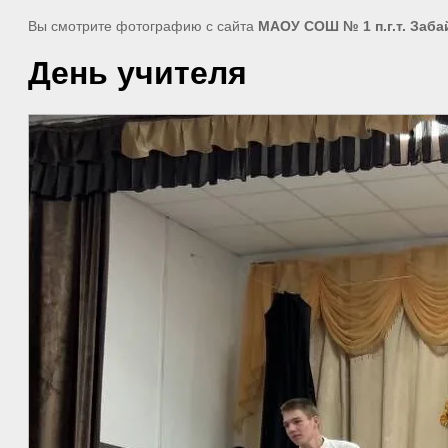
Вы смотрите фотографию с сайта
МАОУ СОШ № 1 п.г.т. Заба
День учителя