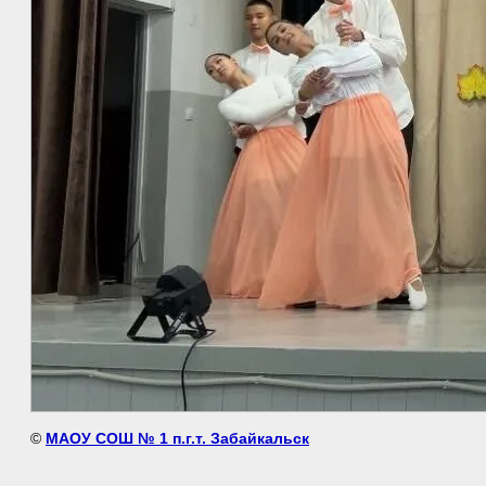
©
МАОУ СОШ № 1 п.г.т. Забайкальск