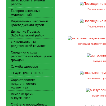
Штаб воспитательной
работы
Посвящение в 
Галерея школьных
мероприятий
Виртуальный школьный
краеведческий музей
Посвящение в 
Движение Первых,
Забайкальский район
Общешкольный
ветераны пеадгогиче
родительский комитет
Сведения о ходе
рассмотрения обращений
граждан
выпускник
Служба здоровья
ТРАДИЦИИ В ШКОЛЕ
вокальная гр
Характеристика
педагогического
коллектива
Вечер встречи
выступлен
выпускников
Отчёты о проведённых