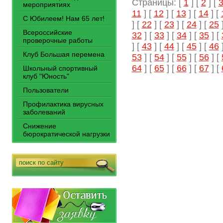
Страницы: [
1
] [
2
] [
мероприятиях
11
] [
12
] [
13
] [
14
] [
С Юбилеем! Нам 65 лет!
] [
22
] [
23
] [
24
] [
25
]
Всероссийские
32
] [
33
] [
34
] [
35
] [
проверочные работы
] [
43
] [
44
] [
45
] [
46
]
Клуб Большая перемена
53
] [
54
] [
55
] [
56
] [
64
] [
65
] [
66
] [
67
] [
Школьный спортивный
клуб "Юность"
Пользователи
Профилактика вирусных
заболеваний
Снижение
бюрократической нагрузки