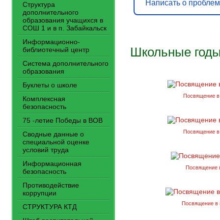
Написать о пробле
Структура
дополнительного
образования учащихся в
СОШ 1 и в п. Забайкальск
Информационно-
Школьные годы
библиотечный центр
Система дополнительного
образования
Буклеты о школе
Посвящение в 
Комплексная
безопасность
75 -летие Победы в ВОВ
Посвящение в 
Сводные данные о
специальной оценке
условий труда
Информационная
Посвящение 
безопасность
Противодействие
коррупции
Посвящение в 
СТРУКТУРА КТД