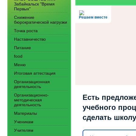
Забайкальск "Время
Первых"
Снижение
Решаем вместе
бюрократической нагрузки
Точка роста
Наставничество
Питание
food
Меню
Итоговая аттестация
Организационная
деятельность
Организационно-
Есть предлож
методическая
деятельность
учебного проц
Материалы
сделать школ
Ученикам
Учителям