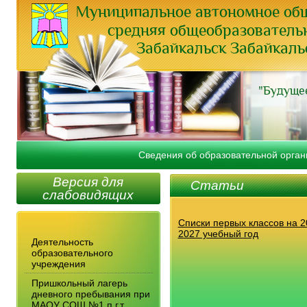
Муниципальное автономное об
средняя общеобразовательна
Забайкальск Забайкаль
"Будущее
Сведения об образовательной орган
Версия для
Статьи
слабовидящих
Списки первых классов на 2
2027 учебный год
Деятельность
образовательного
учреждения
Пришкольный лагерь
дневного пребывания при
МАОУ СОШ №1 п.г.т.